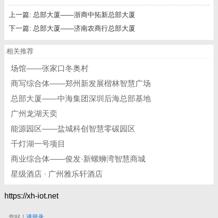
上一篇:
总部大厦——浙商中拓新总部大厦
下一篇:
总部大厦——济南农商行总部大厦
相关推荐
场馆——张家口冬奥村
商写综合体——郑州新发展楷林智慧广场
总部大厦——中海集团深圳后海总部基地
广州龙湖天奕
能源园区——盐城科创智慧零碳园区
千灯湖一号项目
商业综合体——俊发·新螺蛳湾智慧商城
星级酒店 · 广州雅乐轩酒店
https://xh-iot.net
您好！
请登录