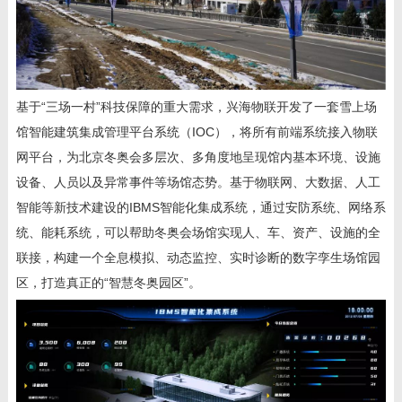
基于“三场一村”科技保障的重大需求，兴海物联开发了一套雪上场
馆智能建筑集成管理平台系统（
IOC
），将所有前端系统接入物联
网平台，为北京冬奥会多层次、多角度地呈现馆内基本环境、设施
设备、人员以及异常事件等场馆态势。基于物联网、大数据、人工
智能等新技术建设的
IBMS
智能化集成系统，通过安防系统、网络系
统、能耗系统，可以帮助冬奥会场馆实现人、车、资产、设施的全
联接，构建一个全息模拟、动态监控、实时诊断的数字孪生场馆园
区，打造真正的“智慧冬奥园区”。