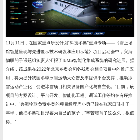
11
月
11
日，在国家重点研发计划“科技冬奥”重点专项——《雪上场
馆智慧呈现与先进显示技术研发和应用示范》项目启动会中，兴海
物联的子课题组负责人汇报了
IBMS
智能化集成系统的研究进展。据
介绍，该成果在
2022
年北京冬奥会和冬残奥会相关项目中的推广应
用，将为提升我国冬季冰雪运动大众普及率提供平台支撑，推动冰
雪运动产业化，促进冰雪项目相关设备国产化与自主化。“目前，该
项目的方案设计、平台开发、智能化工程、调试工作等均在有序推
进中。”兴海物联负责冬奥的项目经理周小勇已经在张家口驻扎了一
年半，他把冬奥项目形容为自己的孩子，“辛苦培育了这么久，很值
得。”