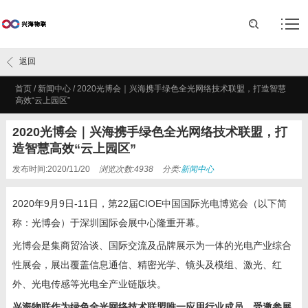
返回
首页
/
新闻中心
/
2020光博会｜兴海携手绿色全光网络技术联盟，打造智慧
高效“云上园区”
2020光博会｜兴海携手绿色全光网络技术联盟，打
造智慧高效“云上园区”
发布时间:2020/11/20
浏览次数:4938
分类:
新闻中心
2020
年
9
月
9
日
-11
日，第
22
届CIOE中国国际光电博览会（以下简
称：光博会）于深圳国际会展中心隆重开幕。
光博会是集商贸洽谈、国际交流及品牌展示为一体的光电产业综合
性展会，展出覆盖信息通信、精密光学、镜头及模组、激光、红
外、光电传感等光电全产业链版块。
兴海物联作为绿色全光网络技术联盟唯一应用行业成员，受邀参展